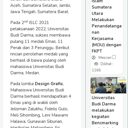
Islam
Aceh, Sumatera Selatan, Jambi,
Sumatera
Jawa Tengah, Sumatera Barat.
Utara
Melakukan
nd
Pada 2
ISLC 2021
Penandatanga
pelaksanaan 2022, Universitas
nan
Budi Darma, sukses membawa
Kerjasama
pulang 11 medali Emas, 11
(MOU) dengan
Perak dan 3 Perunggu. Berikut
FKPT
rincian perolehan medali yang
Mesran
berhasil di bawa pulang oleh
Dilihat :
mahasiswa Universitas Budi
1166
Darma, Medan.
Pada lomba
Design Grafis
,
Mahasiswa Universitas Budi
Darma berhasil mendapatkan 4
Universitas
Emas yang di wakili oleh
Budi Darma
Jelisman Zalukhu, Fidelis Gulo,
melakukan
Meli Sihombing, Leni Mawarni
kegiatan
Halawa, Gunawan Siburian,
Bencmarking
Hasiholan Matondang, Sri