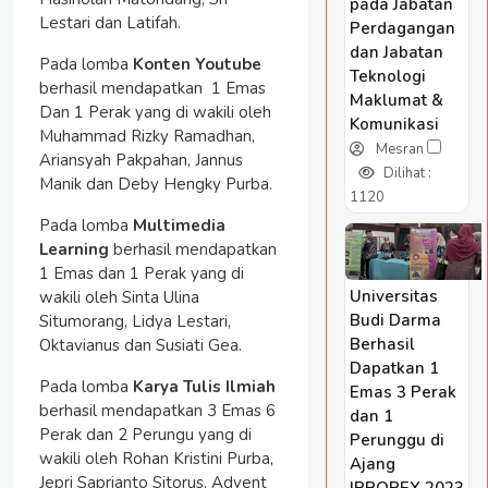
pada Jabatan
Lestari dan Latifah.
Perdagangan
dan Jabatan
Pada lomba
Konten Youtube
Teknologi
berhasil mendapatkan 1 Emas
Maklumat &
Dan 1 Perak yang di wakili oleh
Komunikasi
Muhammad Rizky Ramadhan,
Mesran
Ariansyah Pakpahan, Jannus
Dilihat :
Manik dan Deby Hengky Purba.
1120
Pada lomba
Multimedia
Learning
berhasil mendapatkan
1 Emas dan 1 Perak yang di
Universitas
wakili oleh Sinta Ulina
Budi Darma
Situmorang, Lidya Lestari,
Berhasil
Oktavianus dan Susiati Gea.
Dapatkan 1
Pada lomba
Karya Tulis Ilmiah
Emas 3 Perak
berhasil mendapatkan 3 Emas 6
dan 1
Perak dan 2 Perungu yang di
Perunggu di
wakili oleh Rohan Kristini Purba,
Ajang
Jepri Saprianto Sitorus, Advent