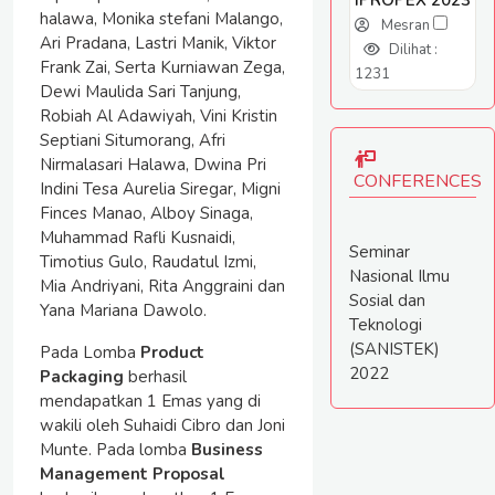
IPROPEX 2023
halawa, Monika stefani Malango,
Mesran
Ari Pradana, Lastri Manik, Viktor
Dilihat :
Frank Zai, Serta Kurniawan Zega,
1231
Dewi Maulida Sari Tanjung,
Robiah Al Adawiyah, Vini Kristin
Septiani Situmorang, Afri
Nirmalasari Halawa, Dwina Pri
CONFERENCES
Indini Tesa Aurelia Siregar, Migni
Finces Manao, Alboy Sinaga,
Muhammad Rafli Kusnaidi,
Seminar
Timotius Gulo, Raudatul Izmi,
Nasional Ilmu
Mia Andriyani, Rita Anggraini dan
Sosial dan
Yana Mariana Dawolo.
Teknologi
(SANISTEK)
Pada Lomba
Product
2022
Packaging
berhasil
mendapatkan 1 Emas yang di
wakili oleh Suhaidi Cibro dan Joni
Munte. Pada lomba
Business
Management Proposal