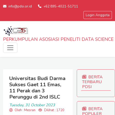
info@pdsi.or.id
+62 895-4021-51711
Login Anggota
PERKUMPULAN ASOSIASI PENELITI DATA SCIENCE
BERITA
Universitas Budi Darma
TERBARU
Sukses Gaet 11 Emas,
PDSI
11 Perak dan 3
Perunggu di 2nd ISLC
Tuesday, 31 October 2023
BERITA
Oleh : Mesran
Dilihat : 1720
POPULER