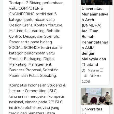
Terdapat 2 Bidang perlombaan,
yaitu COMPUTER &
Universitas
ENGINEERING terdiri dari 5
Muhammadiya
kategori perlombaan yaitu
h Aceh
Design Grafis, Konten Youtube,
(UNMUHA)
Multimedia Learning, Robotic
Jadi Tuan
Control Design, dan Scientific
Rumah
Paper serta pada bidang
Penandatanga
SOCIAL SCIENCE terdiri dari 5
n AMM
kategori perlombaan yaitu
dengan
Product Packaging, Digital
Malaysia dan
Marketing, Management
Thailand
Business Proposal, Scientific
Mesran
Paper, dan Public Speaking.
Dilihat :
1208
Kompetisi Indonesian Studend &
Lecturer Competition (ISLC)
tahunan ini merupakan kompetisi
nd
nasional, dimana pada 2
ISLC
ini diikuti oleh 6 provinsi yang
Universitas
terdiri dari Sumatera Utara,